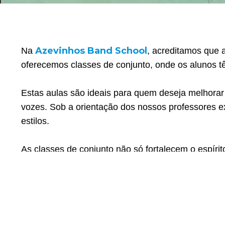
Azevinhos Band School
Na
, acreditamos que 
oferecemos classes de conjunto, onde os alunos 
Estas aulas são ideais para quem deseja melhorar 
vozes. Sob a orientação dos nossos professores ex
estilos.
As classes de conjunto não só fortalecem o espír
Participar de uma band
e presença em palco.
motivadora e divertida!
🎶 Junte-se a nós e descubra o poder da música 