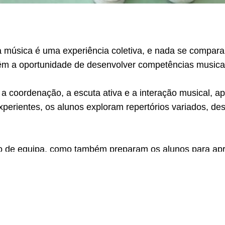
a música é uma experiência coletiva, e nada se compara 
têm a oportunidade de desenvolver competências musica
a coordenação, a escuta ativa e a interação musical, a
perientes, os alunos exploram repertórios variados, des
ito de equipa, como também preparam os alunos para ap
a ou grupo musical é uma experiência enrique
Azevinhos Band School!
em conjunto na
🎶